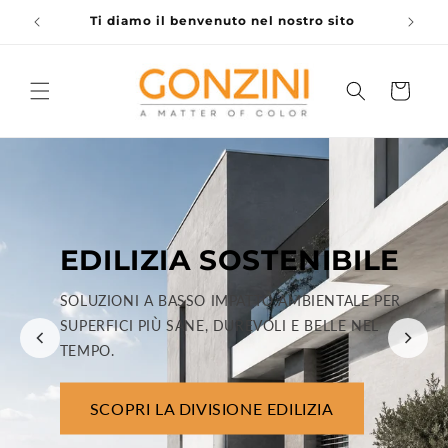
Vai
Ti diamo il benvenuto nel nostro sito
S
direttamente
ai contenuti
Carrello
EDILIZIA SOSTENIBILE
SOLUZIONI A BASSO IMPATTO AMBIENTALE PER
SUPERFICI PIÙ SANE, DUREVOLI E BELLE NEL
TEMPO.
SCOPRI LA DIVISIONE EDILIZIA